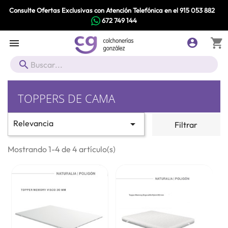
Consulte Ofertas Exclusivas con Atención Telefónica en el
915 053 882
672 749 144
shopping_cart



TOPPERS DE CAMA
Relevancia

Filtrar
Mostrando 1-4 de 4 artículo(s)