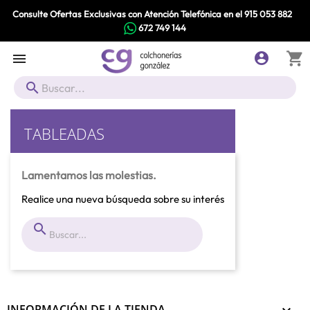
Consulte Ofertas Exclusivas con Atención Telefónica en el
915 053 882
672 749 144
shopping_cart



TABLEADAS
Lamentamos las molestias.
Realice una nueva búsqueda sobre su interés

INFORMACIÓN DE LA TIENDA