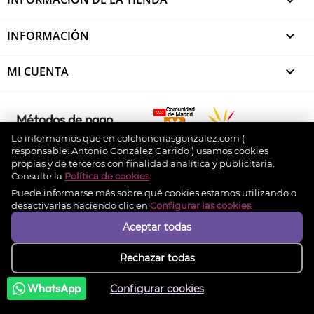

INFORMACIÓN

MI CUENTA

Métodos de pago
Le informamos que en colchoneriasgonzalez.com (
responsable: Antonio González Garrido ) usamos cookies
propias y de terceros con finalidad analítica y publicitaria.
© 2026 - colchoneriasgonzalez.com. Design by
Consulte la
Política de cookies
.
Experto Prestashop
Puede informarse más sobre qué cookies estamos utilizando o
desactivarlas haciendo clic en
Configurar las cookies
.
Aceptar todas
Rechazar todas
WhatsApp
Configurar cookies