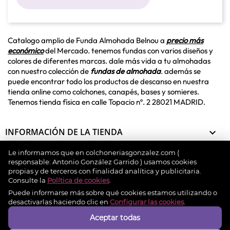
Catalogo amplio de Funda Almohada Belnou a
precio más
económico
del Mercado. tenemos fundas con varios diseños y
colores de diferentes marcas. dale más vida a tu almohadas
con nuestro colección de
fundas de almohada
. además se
puede encontrar todo los productos de descanso en nuestra
tienda online como
colchones
,
canapés
,
bases y somieres
.
Tenemos tienda física en
calle Topacio nº. 2 28021 MADRID
.
INFORMACIÓN DE LA TIENDA

Le informamos que en colchoneriasgonzalez.com (
INFORMACIÓN

responsable: Antonio González Garrido ) usamos cookies
propias y de terceros con finalidad analítica y publicitaria.
Consulte la
Política de cookies
.
MI CUENTA

Puede informarse más sobre qué cookies estamos utilizando o
desactivarlas haciendo clic en
Configurar las cookies
.
Aceptar todas
Métodos de pago