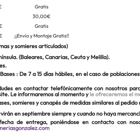
€
Gratis
30,00€
€
Gratis
0€
¡¡Envío y Montaje Gratis!!
mas y somieres articulados)
nsula. (Baleares, Canarias, Ceuta y Melilla).
es.
ses : De 7 a 15 días hábiles, en el caso de poblaciones
dudes en contactar telefónicamente con nosotros para
esite. Le informaremos al momento y
le ofreceremos el m
ases, somieres y canapés de medidas similares al pedido 
rvirán en septiembre siempre y cuando no haya mercancía
 fecha de entrega, poniéndose en contacto con nos
neriasgonzalez.com