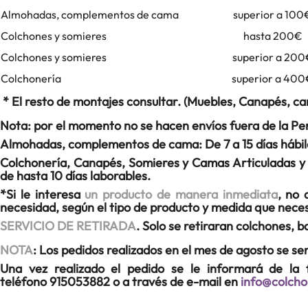
Almohadas, complementos de cama
superior a 100
Colchones y somieres
hasta 200€
Colchones y somieres
superior a 200
Colchonería
superior a 40
* El resto de montajes consultar. (Muebles, Canapés, ca
Nota:
por el momento no se hacen envíos fuera de la Pení
Almohadas, complementos de
cama
: De 7 a 15 días hábil
Colchonería, Canapés, Somieres y Camas Articuladas y Ba
de hasta 10 días laborables.
*Si le interesa
un producto de manera inmediata
, no 
necesidad, según el tipo de producto y medida que nec
SERVICIO DE RETIRADA
.
Solo se retiraran colchones, b
NOTA
:
Los pedidos realizados en el mes de agosto se se
Una vez realizado el pedido se le informará de la
teléfono 915053882 o a través de e-mail en
info@colcho