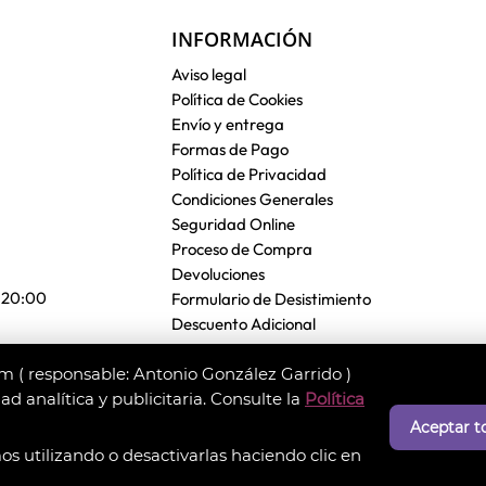
INFORMACIÓN
Aviso legal
Política de Cookies
Envío y entrega
Formas de Pago
Política de Privacidad
Condiciones Generales
Seguridad Online
Proceso de Compra
Devoluciones
- 20:00
Formulario de Desistimiento
Descuento Adicional
 ( responsable: Antonio González Garrido )
d analítica y publicitaria. Consulte la
Política
Aceptar t
 utilizando o desactivarlas haciendo clic en
© 2026 - colchoneriasgonzalez.com. Design by
Experto Prestashop