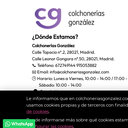
¿Dónde Estamos?
Colchonerías González
Calle Topacio nº.2, 28021, Madrid.
Calle Leonor Gongora nº.50, 28021, Madrid.
📞 Teléfono:
672749144
915053882
📧 Email:
info@colchoneriasgonzalez.com
🕒 Horario: Lunes a Viernes, 10:00 - 14:00 / 17:00 
Sábado: 10:00 - 14:00

Google Maps
Le informamos que en colchoneriasgonzalez.com
usamos cookies propias y de terceros con finalida
Métodos de pago
de cookies
.
Puede informarse más sobre qué cookies estamos
WhatsApp
Configurar las cookies
.