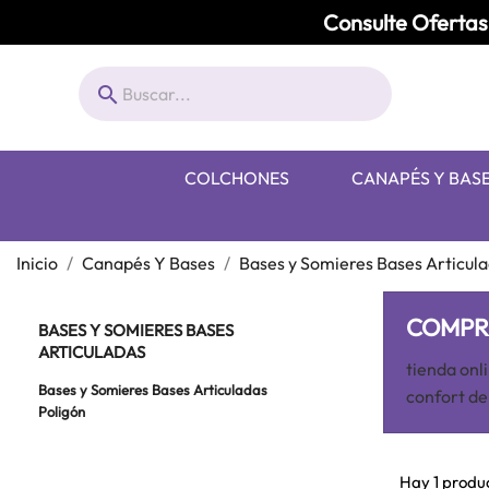
Consulte Ofertas 

COLCHONES
CANAPÉS Y BAS
Inicio
Canapés Y Bases
Bases y Somieres Bases Articul
COMPRA
BASES Y SOMIERES BASES
ARTICULADAS
tienda onl
Bases y Somieres Bases Articuladas
confort de
Poligón
Hay 1 produ