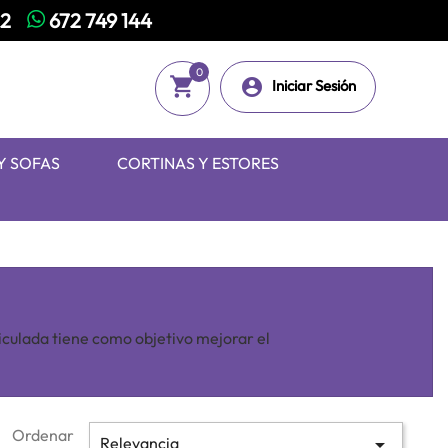
82
672 749 144
0
shopping_cart

Iniciar Sesión
Y SOFAS
CORTINAS Y ESTORES
iculada tiene como objetivo mejorar el
Ordenar
Relevancia
