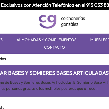
Exclusivas con Atención Telefónica en el
915 053 8
ES
ALMOHADAS Y COMPLEMENTOS
MUEBLES 
CONTACTO
adas
R BASES Y SOMIERES BASES ARTICULADAS
ine de Bases y Somieres Bases Articuladas, El Somier o Base Art
 las personas gracias a las múltiples posturas que ofrecen
cto.