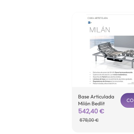
Base Articulada
CO
Milán Bedlit
Precio
542,40 €
Precio
base
678,00 €