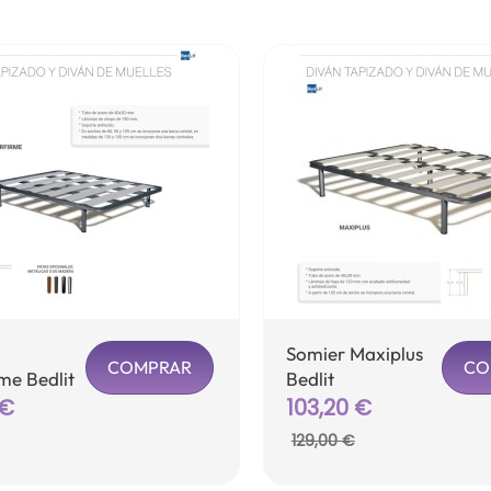
Somier Maxiplus
COMPRAR
CO
me Bedlit
Bedlit
 €
Precio
Precio
103,20 €
Precio
base
base
129,00 €