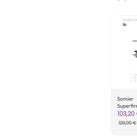
Somier
Superfir
Precio
103,20
129,00 €