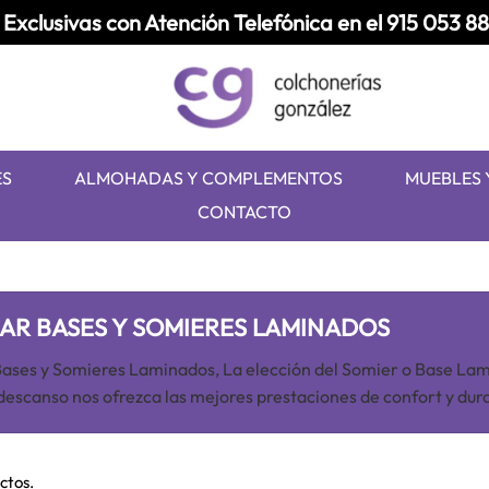
Exclusivas con Atención Telefónica en el
915 053 8
ES
ALMOHADAS Y COMPLEMENTOS
MUEBLES 
CONTACTO
AR BASES Y SOMIERES LAMINADOS
ses y Somieres Laminados, La elección del Somier o Base Lam
descanso nos ofrezca las mejores prestaciones de confort y dur
ctos.