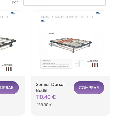
por:
Somier Dorsal
MPRAR
COMPRAR
Bedlit
Precio
110,40 €
Precio
base
138,00 €