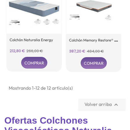
C
Olchón Memory Restore® Biocell Naturalia
Colchón Naturalia Energy
Precio
Precio
212,80 €
266,00 €
Precio
Precio
387,20 €
484,00 €
base
base
COMPRAR
COMPRAR
Mostrando 1-12 de 12 artículo(s)
Volver arriba

Ofertas Colchones