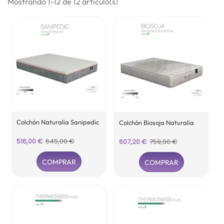
Mostrando 1-12 de 12 artículo(s)
Colchón Naturalia Sanipedic
Colchón Biosoja Naturalia
Precio
Precio
516,00 €
645,00 €
Precio
Precio
607,20 €
759,00 €
base
base
COMPRAR
COMPRAR