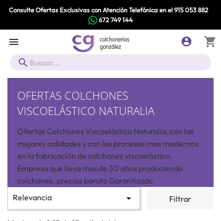
Consulte Ofertas Exclusivas con Atención Telefónica en el
915 053 882
672 749 144
shopping_cart



OFERTAS COLCHONES
VISCOELÁSTICO NATURALIA
Ofertas Colchones Viscoelástico Naturalia, con las
mejores calidades y con los procesos mas modernos
en la fabricación de colchones viscoelástico.
Empresa que lleva mas de 30 años produciendo
colchones. precios barato Garantizado
Relevancia

Filtrar