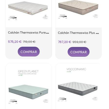
C
Olchón Thermoswiss Pure Naturalia
C
Olchón Thermoswiss Plus Naturalia
Precio
Precio
575,20 €
719,00 €
Precio
Precio
767,20 €
959,00 €
base
base
COMPRAR
COMPRAR