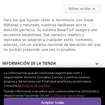
Volver arriba

Para los que buscan vestir el dormitorio con líneas
diáfanas y naturales, nuestras tapibases son la
elección perfecta. Su sistema Base·Fix® asegura una
excelente estabilidad. Sus variados diseños y
tapizados se adaptan a cualquier estilo, contando,
además, con un sistema opcional de elevación del que
no podrás prescindir una vez lo pruebes.
INFORMACIÓN DE LA TIENDA

Le informamos que en colchoneriasgonzalez.com (
INFORMACIÓN

responsable: Antonio González Garrido ) usamos cookies
propias y de terceros con finalidad analítica y publicitaria.
Consulte la
Política de cookies
.
MI CUENTA

Puede informarse más sobre qué cookies estamos utilizando o
desactivarlas haciendo clic en
Configurar las cookies
.
Aceptar todas
Métodos de pago