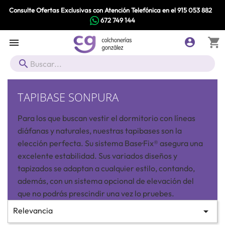
Consulte Ofertas Exclusivas con Atención Telefónica en el
915 053 882
672 749 144
shopping_cart



TAPIBASE SONPURA
Para los que buscan vestir el dormitorio con líneas
diáfanas y naturales, nuestras tapibases son la
elección perfecta. Su sistema Base·Fix® asegura una
excelente estabilidad. Sus variados diseños y
tapizados se adaptan a cualquier estilo, contando,
además, con un sistema opcional de elevación del
que no podrás prescindir una vez lo pruebes.
Relevancia
