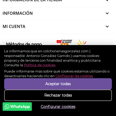

INFORMACIÓN

MI CUENTA

Métodos de pago
Le informamos que en colchoneriasgonzalez.com (
responsable: Antonio González Garrido ) usamos cookies
propias y de terceros con finalidad analítica y publicitaria.
© 2026 - colchoneriasgonzalez.com. Design by
Consulte la
Política de cookies
.
Experto Prestashop
Puede informarse más sobre qué cookies estamos utilizando o
desactivarlas haciendo clic en
Configurar las cookies
.
Aceptar todas
Rechazar todas
WhatsApp
Configurar cookies