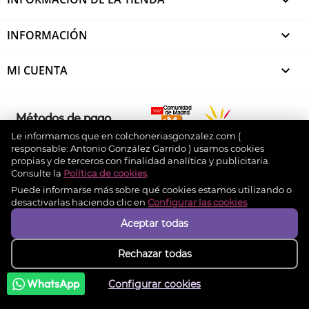

INFORMACIÓN

MI CUENTA

Métodos de pago
Le informamos que en colchoneriasgonzalez.com (
responsable: Antonio González Garrido ) usamos cookies
propias y de terceros con finalidad analítica y publicitaria.
© 2026 - colchoneriasgonzalez.com. Design by
Consulte la
Política de cookies
.
Experto Prestashop
Puede informarse más sobre qué cookies estamos utilizando o
desactivarlas haciendo clic en
Configurar las cookies
.
Aceptar todas
Rechazar todas
WhatsApp
Configurar cookies