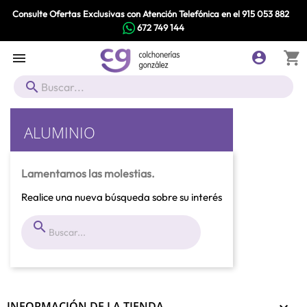
Consulte Ofertas Exclusivas con Atención Telefónica en el
915 053 882
672 749 144
shopping_cart



ALUMINIO
Lamentamos las molestias.
Realice una nueva búsqueda sobre su interés

INFORMACIÓN DE LA TIENDA