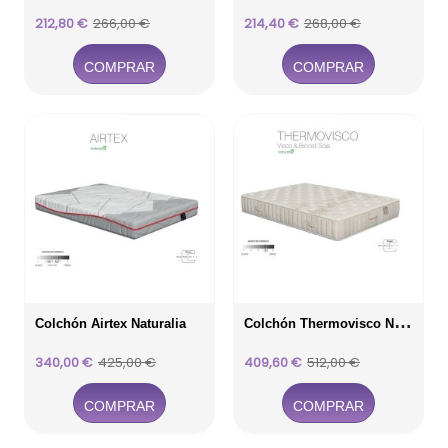
Precio
Precio
Precio
Precio
212,80 €
266,00 €
214,40 €
268,00 €
base
base
COMPRAR
COMPRAR
C
Olchón Thermovisco Naturalia
Colchón Airtex Naturalia
Precio
Precio
Precio
Precio
340,00 €
425,00 €
409,60 €
512,00 €
base
base
COMPRAR
COMPRAR