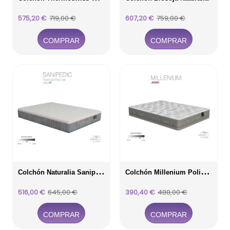
Precio
Precio
Precio
Precio
575,20 €
719,00 €
607,20 €
759,00 €
base
base
COMPRAR
COMPRAR
C
Olchón Naturalia Sanipedic
C
Olchón Millenium Poligón
Precio
Precio
Precio
Precio
516,00 €
645,00 €
390,40 €
488,00 €
base
base
COMPRAR
COMPRAR