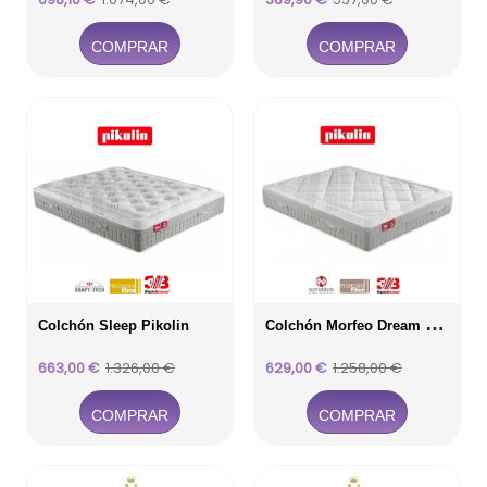
base
base
COMPRAR
COMPRAR
C
Olchón Morfeo Dream Pikolin
Colchón Sleep Pikolin
Precio
Precio
Precio
Precio
663,00 €
1.326,00 €
629,00 €
1.258,00 €
base
base
COMPRAR
COMPRAR