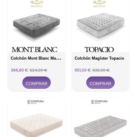
C
Olchón Mont Blanc Magíster
Colchón Magíster Topacio
Precio
Precio
Precio
Precio
366,80 €
524,00 €
651,00 €
930,00 €
base
base
COMPRAR
COMPRAR