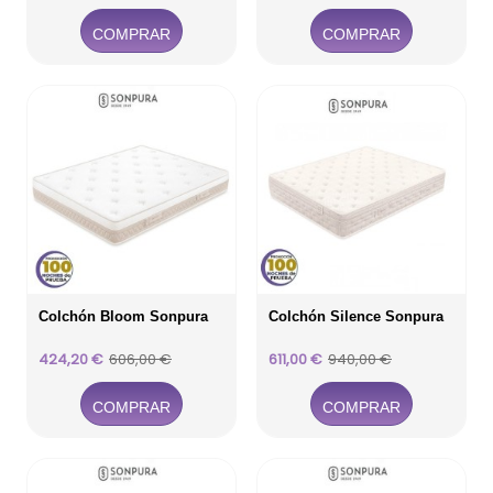
base
base
COMPRAR
COMPRAR
Colchón Bloom Sonpura
Colchón Silence Sonpura
Precio
Precio
Precio
Precio
424,20 €
606,00 €
611,00 €
940,00 €
base
base
COMPRAR
COMPRAR