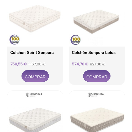
Colchón Spirit Sonpura
Colchón Sonpura Lotus
Precio
Precio
Precio
Precio
758,55 €
1.167,00 €
574,70 €
821,00 €
base
base
COMPRAR
COMPRAR