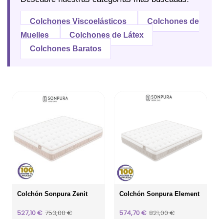
Colchones Viscoelásticos
Colchones de
Muelles
Colchones de Látex
Colchones Baratos
Colchón Sonpura Zenit
Colchón Sonpura Element
Precio
Precio
Precio
Precio
527,10 €
753,00 €
574,70 €
821,00 €