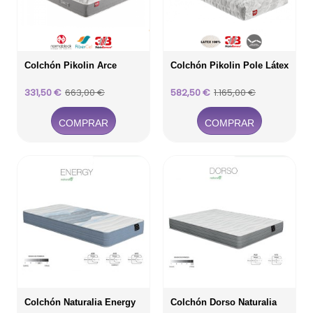
Colchón Pikolin Arce
Colchón Pikolin Pole Látex
Precio
Precio
Precio
Precio
331,50 €
663,00 €
582,50 €
1.165,00 €
base
base
COMPRAR
COMPRAR
Colchón Naturalia Energy
Colchón Dorso Naturalia