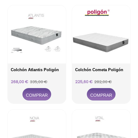
Colchón Atlantis Poligón
Colchón Cometa Poligón
Precio
Precio
Precio
Precio
268,00 €
335,00 €
225,60 €
282,00 €
base
base
COMPRAR
COMPRAR