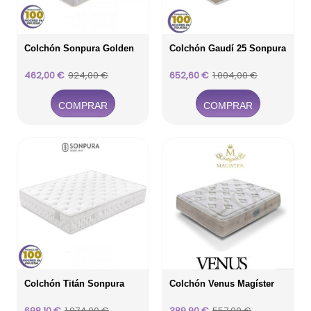
Colchón Sonpura Golden
Colchón Gaudí 25 Sonpura
Precio
Precio
Precio
Precio
462,00 €
924,00 €
652,60 €
1.004,00 €
base
base
COMPRAR
COMPRAR
Colchón Titán Sonpura
Colchón Venus Magíster
Precio
Precio
Precio
Precio
698,10 €
1.074,00 €
389,90 €
557,00 €