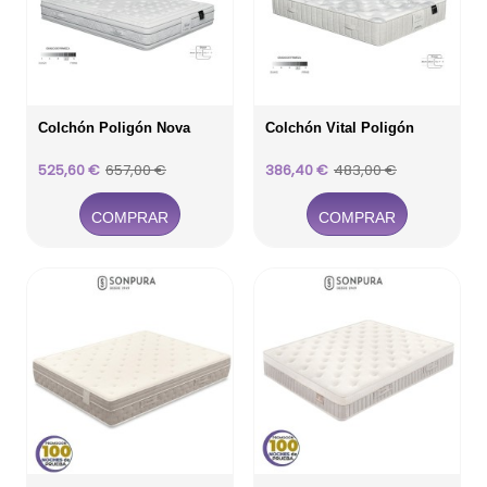
Colchón Poligón Nova
Colchón Vital Poligón
Precio
Precio
Precio
Precio
525,60 €
657,00 €
386,40 €
483,00 €
base
base
COMPRAR
COMPRAR