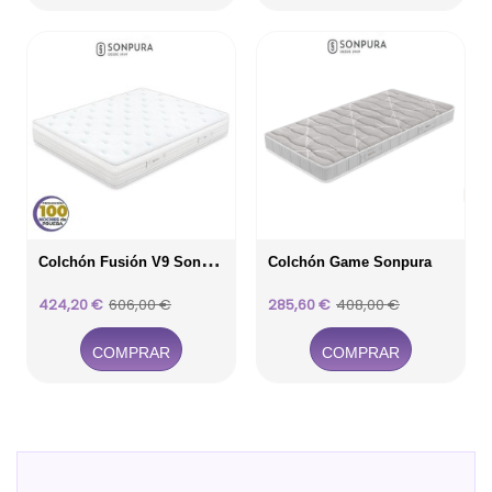
C
Olchón Fusión V9 Sonpura
Colchón Game Sonpura
Precio
Precio
Precio
Precio
424,20 €
606,00 €
285,60 €
408,00 €
base
base
COMPRAR
COMPRAR