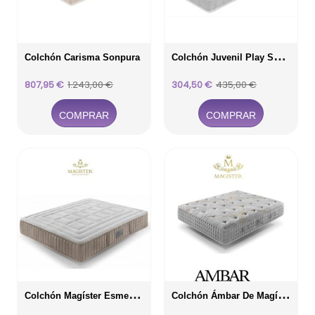
C
Olchón Juvenil Play Sonpura
Colchón Carisma Sonpura
Precio
Precio
Precio
Precio
807,95 €
1.243,00 €
304,50 €
435,00 €
base
base
COMPRAR
COMPRAR
C
Olchón Magíster Esmeralda
C
Olchón Ámbar De Magíster