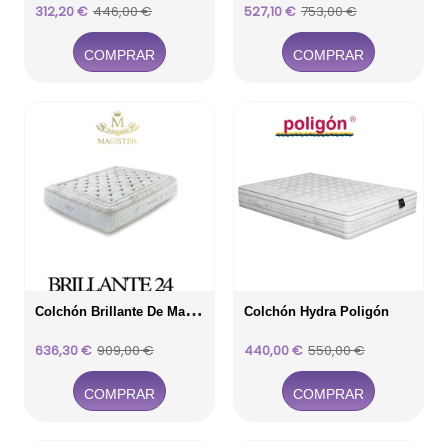
Precio
Precio
Precio
Precio
312,20 €
446,00 €
527,10 €
753,00 €
base
base
COMPRAR
COMPRAR
C
Olchón Brillante De Magíster
Colchón Hydra Poligón
Precio
Precio
Precio
Precio
636,30 €
909,00 €
440,00 €
550,00 €
base
base
COMPRAR
COMPRAR