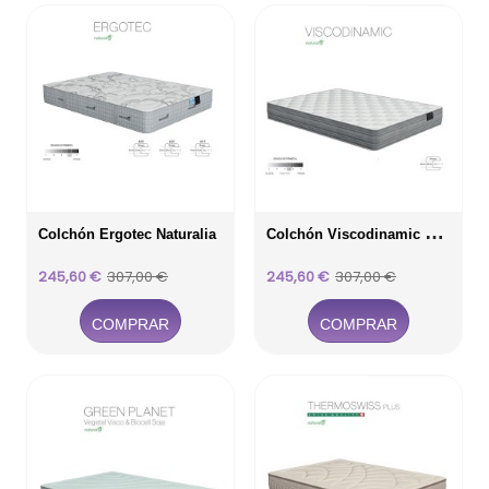
C
Olchón Viscodinamic Naturalia
Colchón Ergotec Naturalia
Precio
Precio
Precio
Precio
245,60 €
307,00 €
245,60 €
307,00 €
base
base
COMPRAR
COMPRAR