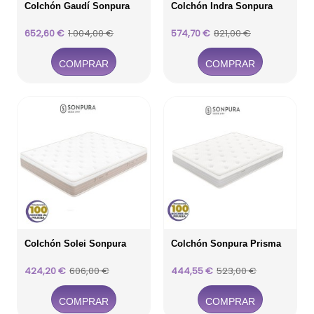
Colchón Gaudí Sonpura
Colchón Indra Sonpura
Precio
Precio
Precio
Precio
652,60 €
1.004,00 €
574,70 €
821,00 €
base
base
COMPRAR
COMPRAR
Colchón Solei Sonpura
Colchón Sonpura Prisma
Precio
Precio
Precio
Precio
424,20 €
606,00 €
444,55 €
523,00 €
base
base
COMPRAR
COMPRAR