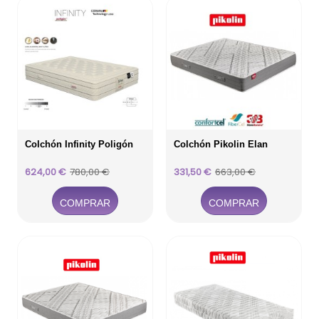
Colchón Infinity Poligón
Colchón Pikolin Elan
Precio
Precio
Precio
Precio
624,00 €
780,00 €
331,50 €
663,00 €
base
base
COMPRAR
COMPRAR