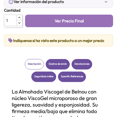
info_outline
Ver información del producto
expand_more
Cantidad
Ver Precio Final
local_offer
Indíquenos si ha visto este producto a un mejor precio
Descripción
Gastos de envío
Devoluciones
Seguridad online
Specific References
La Almohada Viscogel de Belnou con
núcleo ViscoGel microporoso de gran
ligereza, suavidad y esponjosidad. Su
firmeza media/baja que elimina todo