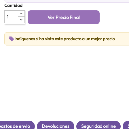
Cantidad
Ver Precio Final
local_offer
Indíquenos si ha visto este producto a un mejor precio
astos de envío
Devoluciones
Seguridad online