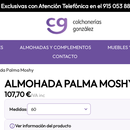
Exclusivas con Atención Telefónica en el
915 053 8
ES
ALMOHADAS Y COMPLEMENTOS
MUEBLES 
CONTACTO
da Palma Moshy
ALMOHADA PALMA MOSH
107,70 €
IVA inc
Medidas:
info_outline
Ver información del producto