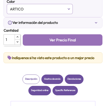
Color
info_outline
Ver información del producto
expand_more
Cantidad
Ver Precio Final
local_offer
Indíquenos si ha visto este producto a un mejor precio
Descripción
Gastos de envío
Devoluciones
Seguridad online
Specific References