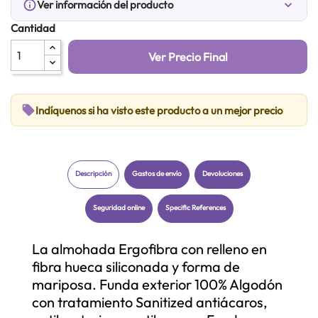
info_outline
Ver información del producto
expand_more
Cantidad
Ver Precio Final
local_offer
Indíquenos si ha visto este producto a un mejor precio
Descripción
Gastos de envío
Devoluciones
Seguridad online
Specific References
La almohada Ergofibra con relleno en
fibra hueca siliconada y forma de
mariposa. Funda exterior 100% Algodón
con tratamiento Sanitized antiácaros,