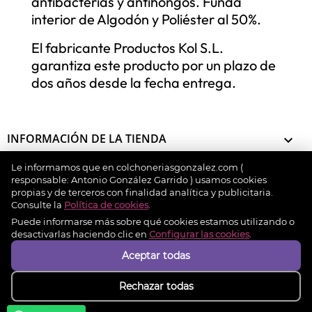
antibacterias y antihongos. Funda
interior de Algodón y Poliéster al 50%.
El fabricante Productos Kol S.L.
garantiza este producto por un plazo de
dos años desde la fecha entrega.
INFORMACIÓN DE LA TIENDA

Le informamos que en colchoneriasgonzalez.com (
INFORMACIÓN

responsable: Antonio González Garrido ) usamos cookies
propias y de terceros con finalidad analítica y publicitaria.
Consulte la
Política de cookies
.
MI CUENTA

Puede informarse más sobre qué cookies estamos utilizando o
desactivarlas haciendo clic en
Configurar las cookies
.
Aceptar todas
Métodos de pago
Rechazar todas
© 2026 - colchoneriasgonzalez.com. Design by