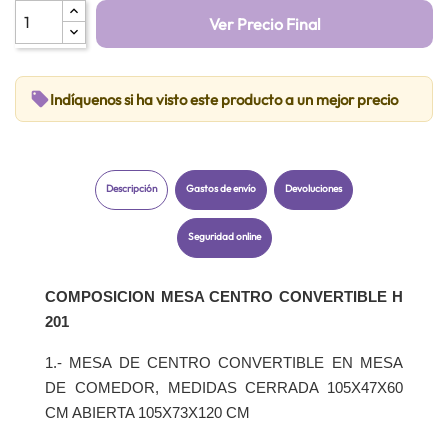
Ver Precio Final
local_offer
Indíquenos si ha visto este producto a un mejor precio
Descripción
Gastos de envío
Devoluciones
Seguridad online
COMPOSICION MESA CENTRO CONVERTIBLE H
201
1.- MESA DE CENTRO CONVERTIBLE EN MESA
DE COMEDOR, MEDIDAS CERRADA 105X47X60
CM ABIERTA 105X73X120 CM