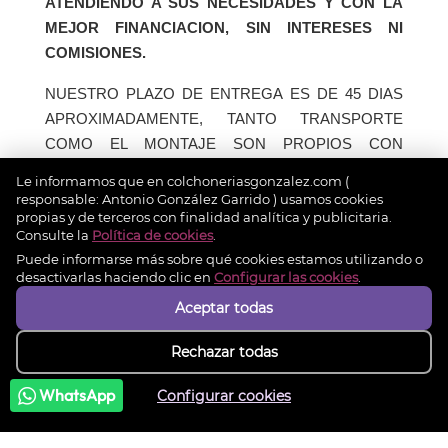
ATENDIENDO A SUS NECESIDADES Y CON LA
MEJOR FINANCIACION, SIN INTERESES NI
COMISIONES.
NUESTRO PLAZO DE ENTREGA ES DE 45 DIAS
APROXIMADAMENTE, TANTO TRANSPORTE
COMO EL MONTAJE SON PROPIOS CON
MONTADORES PROFESIONALES Y ESTAN
Le informamos que en colchoneriasgonzalez.com (
INCLUIDOS EN EL PRESUPUESTO, DENTRO DE
responsable: Antonio González Garrido ) usamos cookies
propias y de terceros con finalidad analítica y publicitaria.
UN RADIO DE 100 kM. DESDE LA TIENDA FISICA.
Consulte la
Política de cookies
.
Puede informarse más sobre qué cookies estamos utilizando o
desactivarlas haciendo clic en
Configurar las cookies
.
INFORMACIÓN DE LA TIENDA

Aceptar todas
INFORMACIÓN

Rechazar todas
WhatsApp
Configurar cookies
MI CUENTA
