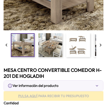


MESA CENTRO CONVERTIBLE COMEDOR H-
201 DE HOGLADIH
info_outline
Ver información del producto
expand_more
PULSA AQUÍ
PARA RECIBIR TU PRESUPUESTO
Cantidad