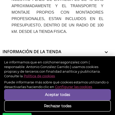
APROXIMADAMENTE Y EL TRANSPORTE Y
MONTAJE PROPIOS CON MONTADORES
PROFESIONALES, ESTAN INCLUIDOS EN EL
PRESUPUESTO, DENTRO DE UN RADIO DE 100
kM. DESDE LA TIENDA FISICA.
INFORMACIÓN DE LA TIENDA

Le informamos que en colchoneriasgonzalez.com (
INFORMACIÓN

responsable: Antonio González Garrido ) usamos cookies
propias y de terceros con finalidad analítica y publicitaria.
Consulte la
Política de cookies
.
MI CUENTA

Puede informarse más sobre qué cookies estamos utilizando o
desactivarlas haciendo clic en
Configurar las cookies
.
Aceptar todas
Métodos de pago
Rechazar todas
© 2026 - colchoneriasgonzalez.com. Design by