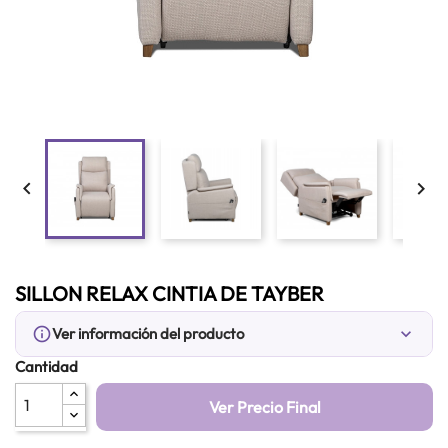


SILLON RELAX CINTIA DE TAYBER
info_outline
Ver información del producto
expand_more
Cantidad
Ver Precio Final